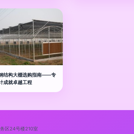
钢结构大棚选购指南——专
计成就卓越工程
区24号楼210室