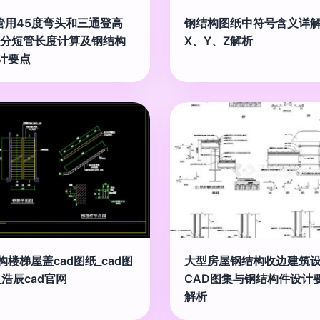
5管用45度弯头和三通登高
钢结构图纸中符号含义详解 
公分短管长度计算及钢结构
X、Y、Z解析
计要点
构楼梯屋盖cad图纸_cad图
大型房屋钢结构收边建筑
_浩辰cad官网
CAD图集与钢结构件设计
解析