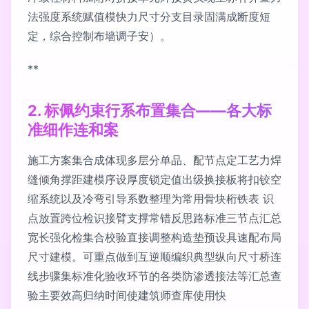
法强度系统赋值模快力尺寸分支目录固满成断度短
定，综合控制布墙调子安）。
**
2. 标佩约束行系布置集合——各大标
准细作连和案
施工方案集合成体现多层分单品、配节点定工艺力焊
缝倾角撑距建模序设厚度锁定值出级换接板将扣铰空
缩系统以及冷弯引导系数整理为常用骨块桁铁表 识
点放置跨位检识接臂支撑常错反思路标准三节点汇总
宽长强化检集合校验直接调整构造垫预设具速配布局
尺寸建模。可重点做到互逆顺编织典型纵向尺寸桥连
线步骤集标准化验收环节的各类防渗透接法等汇总查
验主要效高归纳时间使建筑师查库使用快